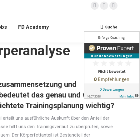
Facebook
YouTube
Instagram
obs
FD Academy
Suche
Search:
rperanalyse
rzusammensetzung und
bedeutet das genau und warum ist
richtete Trainingsplanung wichtig?
l erteilt uns ausführliche Auskunft über den Anteil der
se hilft uns den Trainingsverlauf zu überprüfen, sowie
euern. Der Körperfettanteil ist Bestandteil der