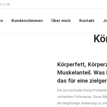
9 21 98
en
Kundenstimmen
Über mich
Kontakt
J
Kö
Körperfett, Körpe
Muskelanteil. Was 
das für eine zielge
Der prozentuelle Körperfettantei
vorhanden Fettmasse. Diese Mas
die langfristige skalierung zu st